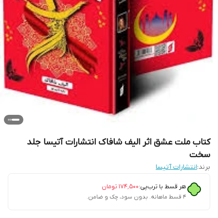
کتاب ملت عشق اثر الیف شافاک انتشارات آتیسا جلد
سخت
برند:
انتشارات آتیسا
هر قسط با ترب‌پی:
۱۷۴٬۵۰۰
تومان
۴ قسط ماهانه. بدون سود، چک و ضامن.