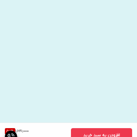
1,641,000
57
%
افزودن به سبد خرید