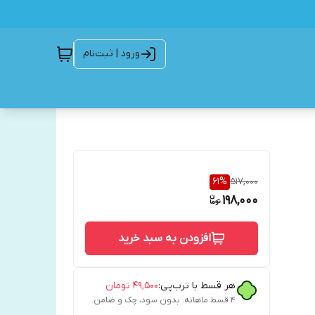
ورود | ثبت‌نام
61
%
517,000
198,000
افزودن به سبد خرید
هر قسط با ترب‌پی:
۴۹٬۵۰۰
تومان
۴ قسط ماهانه. بدون سود، چک و ضامن.