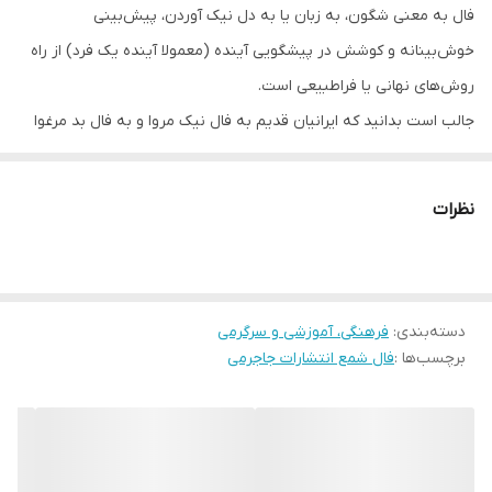
فال به معنی شگون‌، به زبان یا به دل نیک آوردن‌، پیش‌بینی
خوش‌بینانه‌ و کوشش در پیشگویی آینده‌ (معمولا آینده یک فرد) از راه
روش‌های نهانی یا فراطبیعی است.
جالب است بدانید که ایرانیان قدیم به فال نیک مروا و به فال بد مرغوا
می‌گفتند که هر دو به معنی مرغ آوا می‌باشد. برای اینکه با آواز و جهت
حرکت پرندگان فال می‌زدند، آنها پرندگانی که از دست راست حرکت
نظرات
می‌کردند یا از دست چپ آواز می‌خواندند را خوش یمن می‌دانستند. این
پدیده در اعصار مختلف و اقصی نقاط جهان به گونه‌های مختلف وجود
داشته و دارد. فال بودا درهند، فال ای- چینگ در چین، فال قهوه یا فال
دسته‌بندی
:
فرهنگی، آموزشی و سرگرمی
ورق‌های تاروت در اروپا از جمله فال‌های بسیار معتبر جهانی هستند. که
برچسب‌ها :
فال شمع انتشارات جاجرمی
جزو اسناد تاریخی سرزمینشان بشمار می‌آیند. در کشور ما هم فال حافظ
و استخاره با قرآن از احترام و اعتبار ویژه‌ای برخوردارند. البته فال‌های
بسیار دیگری هم هستند که در جهان فراوانند مانند فال شمع، فال اعداد،
حروف ابجد یا تفال با خوراکی‌هایی مثل چای، قهوه، نخود و …