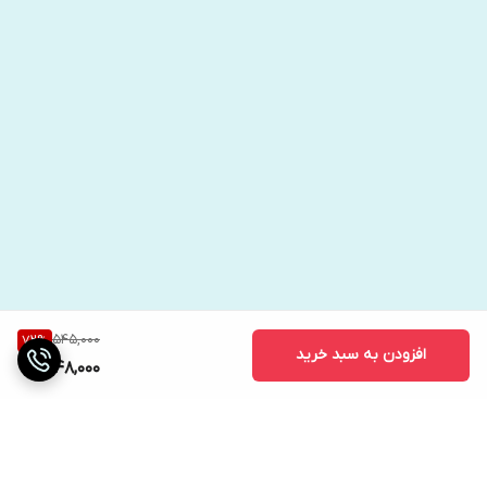
545,000
72
%
افزودن به سبد خرید
148,000