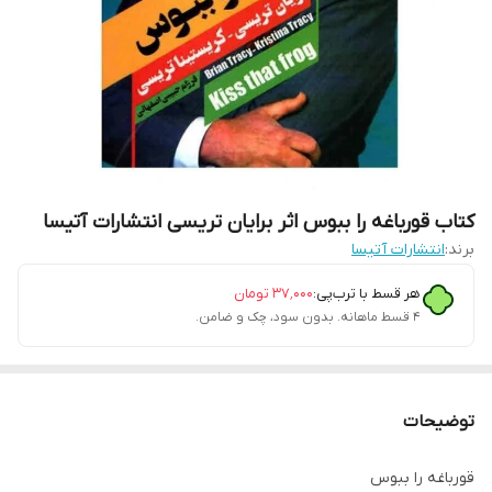
کتاب قورباغه را ببوس اثر برایان تریسی انتشارات آتیسا
برند:
انتشارات آتیسا
هر قسط با ترب‌پی:
۳۷٬۰۰۰
تومان
۴ قسط ماهانه. بدون سود، چک و ضامن.
توضیحات
قورباغه را ببوس