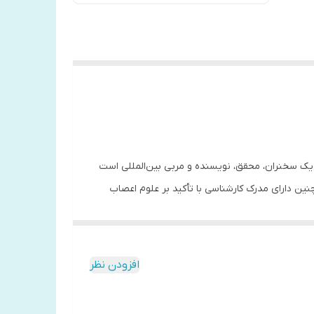
ریکا متولد شد. جو دیسپنزا یک سخنران، محقق، نویسنده و مربی بین‌المللی است
نین دارای مدرک کارشناسی با تأکید بر علوم اعصاب
یری و طول عمر بوده‌ است.
ندگی رضایت‌بخش‌تر و شادتر لذت ببرند و همچنین آگاهی
افزودن نظر