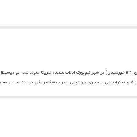
دکتر جو دیسپنزا در ۲۲ مارس سال ۱۹۶۲ میلادی (۲ فروردین ۱۳۴۱ خورشیدی) در شهر نیویورک ایالات متحده ام
و فیزیک کوانتومی است. وی بیوشیمی را در دانشگاه راتگرز خوانده‌ است و همچ
علوم اعصاب، عملکرد مغز و شیمی، زیست شناسی سلولی، شکل گیری حافظه‌ و پ
ری، شرایط مزمن و حتی بیماری‌های لاعلاج استفاده می‌کند. تا بتوانند از یک ز
 داده‌ است.