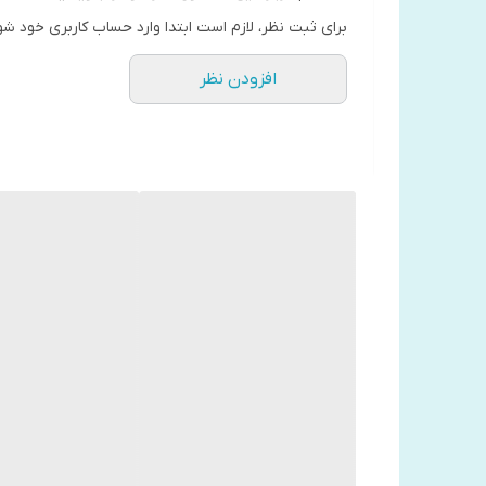
درباره کتاب
برای ثبت نظر، لازم است ابتدا وارد حساب کاربری خود شو
این کتاب به خواننده یاد میدهد ادمهای معمولی چطور می‌
افزودن نظر
عادی قدم بردارید و دنیایی عجیب و باورنکردنی را تجربه
خطی نیستیم. بلکه موجوداتی چند بعدی هستیم که زندگ
با خواندن‌ کتاب ماورای طبیعی شدن اثر جو دیسپنزا نشر ند