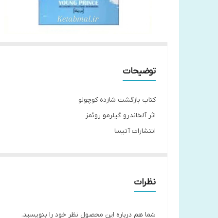
توضیحات
کتاب بازگشت شازده کوچولو
اثر آلخاندرو گیلرمو روئمز
انتشارات آتیسا
دو زبانه
جلد سخت
قطع رقعی
نظرات
شما هم درباره این محصول نظر خود را بنویسید.