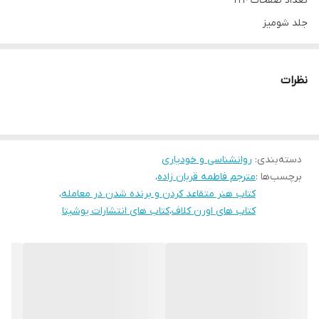
تعداد صفحات 224
جلد شومیز
قطع رقعی
نظرات
دسته‌بندی
:
روانشناسی و خودیاری
برچسب‌ها :
مترجم فاطمه قربان زاده
،
کتاب هنر متقاعد کردن و برنده شدن در معامله
،
کتاب های اورن کلاف
،
کتاب های انتشارات یوشیتا