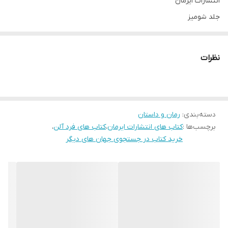
انتشارات ایرمان
جلد شومیز
قطع رقعی
مترجم احمد طه ممدوح
نظرات
تعداد صفحات 208
کاغذ بالک
موضوع فلسفه فیزیک
دسته‌بندی
:
رمان و داستان
برچسب‌ها :
کتاب های انتشارات ایرمان
،
کتاب های فرد آلن
،
خرید کتاب در جستجوی جهان های دیگر