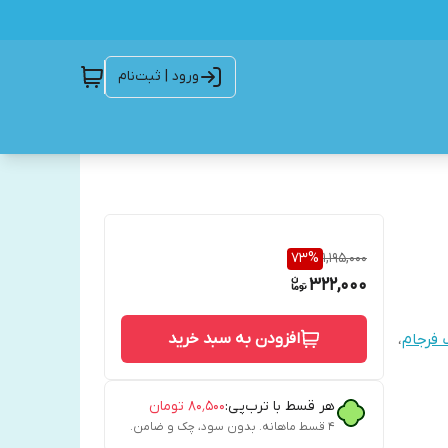
ورود | ثبت‌نام
73
%
1,195,000
322,000
افزودن به سبد خرید
 فرجام
،
هر قسط با ترب‌پی:
۸۰٬۵۰۰
تومان
۴ قسط ماهانه. بدون سود، چک و ضامن.