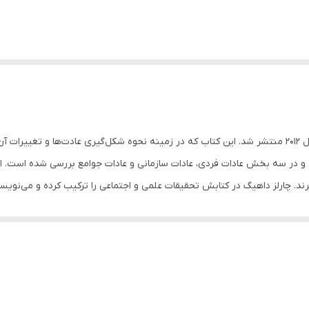
قدرت عادت نام کتابی است که توسط چارلز داهیگ در سال 2012 منتشر شد. این کتاب که در زمینه نحوه شکل‌
و در سه بخش عادات فردی، عادات سازمانی و عادات جوامع بررسی شده است. این
ند. چارلز داهیگ در کتابش تحقیقات علمی و اجتماعی را ترکیب کرده‌ و می‌نویسد
ا انگیزه وجود دارد که به مغز شما می‌گوید وارد مرحله اتوماتیک نسبت به رفتا
م آن رفتار برای شخص حاصل می‌شود، و اینگونه حلقه عادت شکل می‌گیرد. کتاب
 توصیه می‌کنیم.