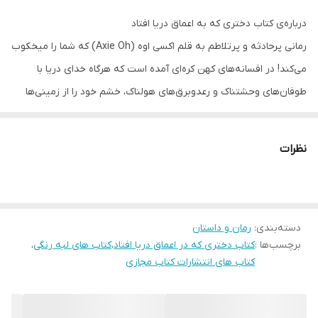
درباره‌ی کتاب دختری که به اعماق دریا افتاد
رمانی پرحادثه و پرتلاطم به قلم اکسی اوه (Axie Oh) که شما را میخکوب
می‌کند! در افسانه‌های کهن کره‌ای آمده است که هرگاه خدای دریا با
طوفان‌های وحشتناک و رعد‌و‌برق‌های هولناک، خشم خود را از زمینی‌ها
نشان داد، باید با قربانی کردن عروس دریا او را به آرامش برسانیم. هر
سال وقتی که طوفان‌های سهمگین دریایی ساحل را به زیر آب می‌برد،
نظرات
مردم دختری را به‌عنوان عروس دریا انتخاب کرده و به پیشگاه او تقدیم
می‌کنند تا به این شکل از نابودی سایر انسان‌ها جلوگیری کنند. ماجرای
کتاب دختری که به اعماق دریا افتاد (The Girl Who Fell Beneath the
Sea) براساس همین افسانه و واکنش مردم در برابر آن جلو می‌رود.
دسته‌بندی
:
رمان و داستان
برچسب‌ها :
کتاب دختری که در اعماق دریا افتاد
،
کتاب های لبه رنگی
،
کتاب های انتشارات کتاب مجازی