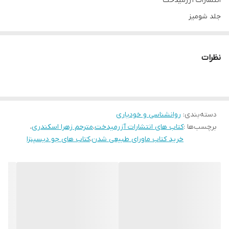
انتشارات آزرمیدخت
جلد شومیز
قطع رقعی
مترجم زهرا اسکندری
نظرات
تعداد صفحات 388
درباره نویسنده
دسته‌بندی
:
روانشناسی و خودیاری
دکتر جو دیسپنزا در ۲۲ مارس سال ۱۹۶۲ میلادی (۲ فروردین ۱۳۴۱
برچسب‌ها :
کتاب های انتشارات آزرمیدخت
،
مترحم زهرا اسکندری
،
خورشیدی) در شهر نیویورک ایالات متحده امریکا متولد شد. جو دیسپنزا
خرید کتاب ماورای طبیعی شدن
،
کتاب های جو دیسپنزا
یک سخنران، محقق، نویسنده و مربی بین‌المللی است که مشتاق
یافته‌های حوزه‌های علوم اعصاب، اپی ژنتیک، و فیزیک کوانتومی است.
وی بیوشیمی را در دانشگاه راتگرز خوانده‌ است و همچنین دارای مدرک
کارشناسی با تأکید بر علوم اعصاب است. تحصیلات‌ تکمیلی‌ او در رشته‌
های عصب شناسی، علوم اعصاب، عملکرد مغز و شیمی، زیست شناسی