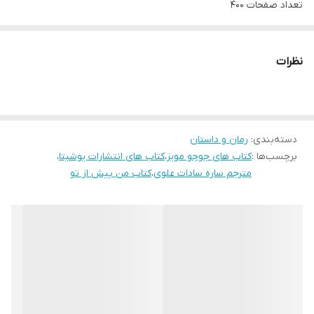
تعداد صفحات 400
مترجم ساره سادات علوی
کاغذ بالک اروپایی
نظرات
دسته‌بندی
:
رمان و داستان
برچسب‌ها :
کتاب های جوجو مویز
،
کتاب های انتشارات یوشیتا
،
مترجم ساره سادات علوی
،
کتاب من پیش از تو