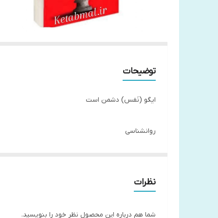
توضیحات
ایگو (نَفس) دشمن است
روانشناسی
توسعه_فردی
قطع: رقعی،شومیز
نظرات
240 صفحه
مترجم سولماز موثق
شما هم درباره این محصول نظر خود را بنویسید.