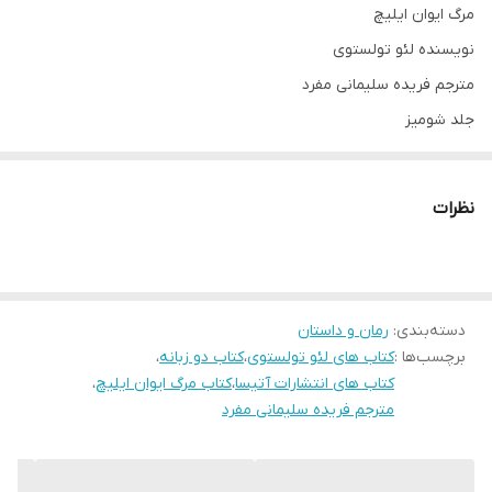
مرگ ایوان ایلیچ
نویسنده لئو تولستوی
مترجم فریده سلیمانی مفرد
جلد شومیز
قطع رقعی
ناشر آتیسا
نظرات
دو زبانه
تعداد صفحات 125
دسته‌بندی
:
رمان و داستان
برچسب‌ها :
کتاب های لئو تولستوی
،
کتاب دو زبانه
،
کتاب های انتشارات آتیسا
،
کتاب مرگ ایوان ایلیچ
،
مترجم فریده سلیمانی مفرد