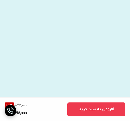
537,000
63
%
افزودن به سبد خرید
198,000