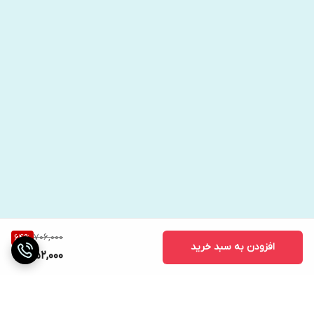
706,000
64
%
افزودن به سبد خرید
252,000