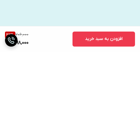
706,000
43
%
افزودن به سبد خرید
398,000
برگشت به بالا