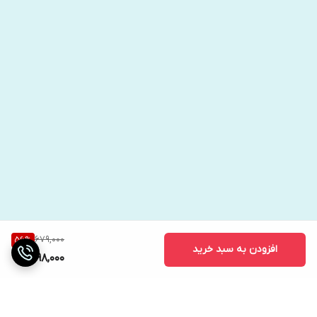
679,000
56
%
افزودن به سبد خرید
298,000