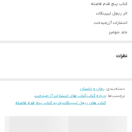
کتاب پنج قدم فاصله
اثر ریچل لیپینکات
انتشارات آزرمیدخت
جلد شومیز
قطع رقعی
تعداد صفحات 208
نظرات
مترجم غزل مرتضوی
درباره کتاب
دسته‌بندی
:
رمان و داستان
کتاب پنج قدم فاصله اثر ریچل لیپینکات انتشارات آزرمیدخت،
برچسب‌ها :
درباره کتاب
،
کتاب های انتشارات آزرمیدخت
،
عاشقانه‌ای آرام، غم‌انگیز و جذاب است.
کتاب های ریچل لیپینکات
،
خرید کتاب پنج قدم فاصله
استلا دوست دارد همه‌چیز را تحت کنترل خودش داشته باشد. حتی اگر
ریه‌های بیمار او وادارش کرده باشند تا بیشتر عمرش را در بیمارستان