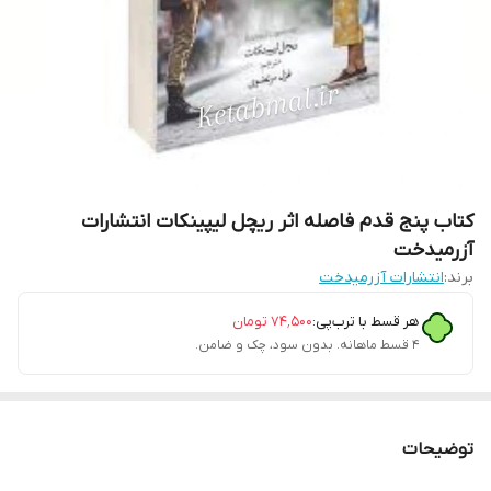
کتاب پنج قدم فاصله اثر ریچل لیپینکات انتشارات
آزرمیدخت
برند:
انتشارات آزرمیدخت
هر قسط با ترب‌پی:
۷۴٬۵۰۰
تومان
۴ قسط ماهانه. بدون سود، چک و ضامن.
توضیحات