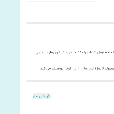
کوری (به پرتغالی: Ensaio sobre a Cegueira) رمانی از ژوزه ساراماگو که نخستین بار در سال ۱۹۹۵ منتشر شد. ساراماگو که در سال ۱۹۹۸ جایزهٔ نوبل ادبیات را به‌دست‌آورد در این رمان از کوریِ
نیویورک تایمز) این رمان را این گونه توصیف می کند:
افزودن نظر