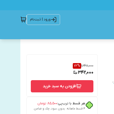
ورود | ثبت‌نام
72
%
1,248,000
342,000
،
افزودن به سبد خرید
هر قسط با ترب‌پی:
۸۵٬۵۰۰
تومان
۴ قسط ماهانه. بدون سود، چک و ضامن.