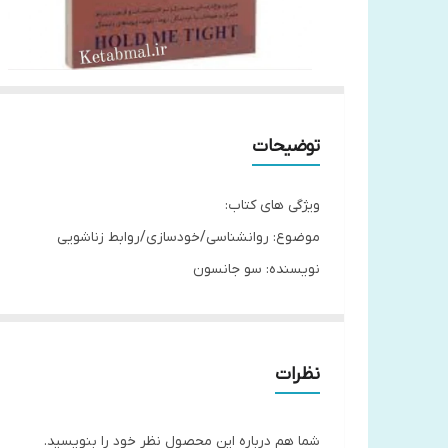
توضیحات
ویژگی های کتاب:
موضوع: روانشناسی/خودسازی/روابط زناشویی
نویسنده: سو جانسون
مترجم: سمیه چگینی
ناشر: نیک فرجام
نوع جلد : شومیز
نظرات
قطع: رقعی
تعداد صفحات : ۲۱۴
شما هم درباره این محصول نظر خود را بنویسید.