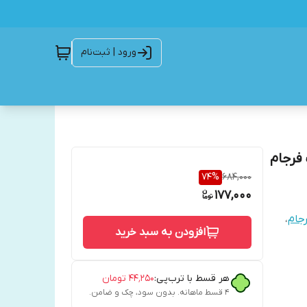
ورود | ثبت‌نام
فرجام
74
%
684,000
177,000
جام
،
افزودن به سبد خرید
هر قسط با ترب‌پی:
۴۴٬۲۵۰
تومان
۴ قسط ماهانه. بدون سود، چک و ضامن.