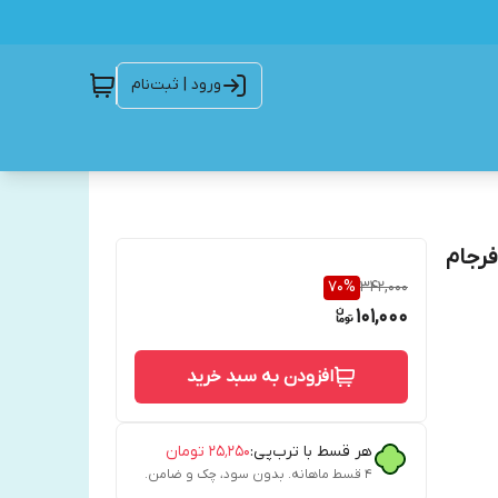
ورود | ثبت‌نام
فرجام
70
%
342,000
101,000
افزودن به سبد خرید
هر قسط با ترب‌پی:
۲۵٬۲۵۰
تومان
۴ قسط ماهانه. بدون سود، چک و ضامن.