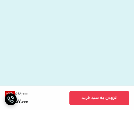
598,000
73
%
افزودن به سبد خرید
157,000