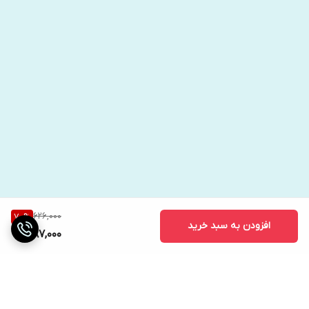
626,000
70
%
افزودن به سبد خرید
187,000