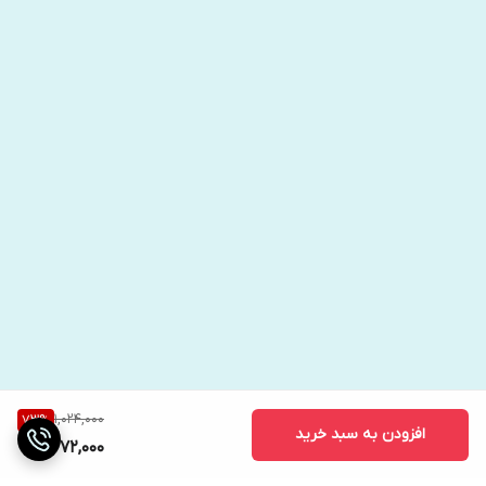
1,024,000
73
%
افزودن به سبد خرید
272,000