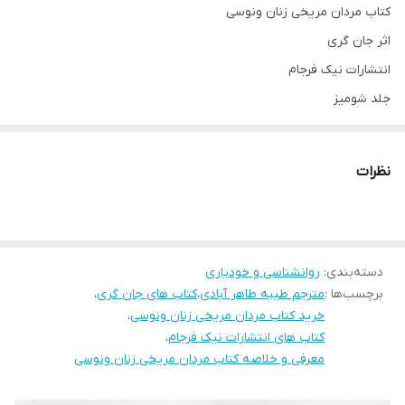
کتاب مردان مریخی زنان ونوسی
اثر جان گری
انتشارات نیک فرجام
جلد شومیز
قطع رقعی
تعداد صفحات 296
نظرات
مترجم طیبه طاهر آبادی
درباره کتاب
این کتاب معروف‌ترین و محبوب‌ترین اثر از نویسنده، مشاور و مدرس
دسته‌بندی
:
روانشناسی و خودیاری
حوزه‌ی روانشناسی، «جان گری» است. این کتاب که در سال 1992 منتشر
برچسب‌ها :
مترجم طیبه طاهر آبادی
،
کتاب های جان گری
،
شد، به طرز غیر قابل باور کردنی به مدت 121 هفته در رده پرفروشترین
خرید کتاب مردان مریخی زنان ونوسی
،
کتاب چاپی در کل دنیا قرار گرفت. و به گزارش CNN، عنوان «بالاترین اثر
کتاب های انتشارات نیک فرجام
،
معرفی و خلاصه کتاب مردان مریخی زنان ونوسی
غیر داستانی رتبه‌بندی شده» در دهه‌ی 1990 تا 2000 را از آن خود کرد. این
آمار به خوبی نشان می‌دهد که این کتاب و در کل مجموعه