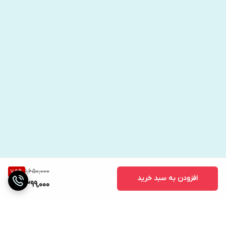
1,650,000
75
%
افزودن به سبد خرید
399,000