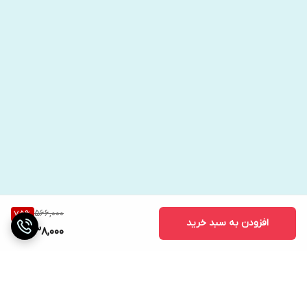
566,000
75
%
افزودن به سبد خرید
138,000