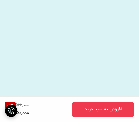
566,000
73
%
افزودن به سبد خرید
150,000