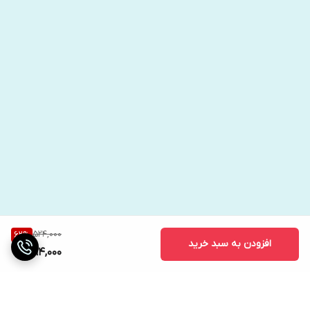
راهکارها، می‌توانید هرزمانی که کسی دکمه‌ی اعصابمان را فشار داد،
واکنش صحیح نشان بدهید. پیشنهاد می کنیم مطالعه این کتاب
ارزشمند را از دست ندهید.
524,000
62
%
افزودن به سبد خرید
194,000