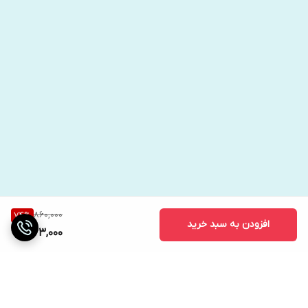
860,000
74
%
افزودن به سبد خرید
223,000