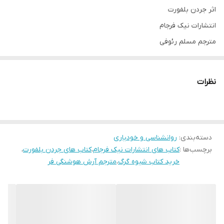
اثر جردن بلفورت
انتشارات نیک فرجام
مترجم مسلم رئوفی
قطع رقعی
جلد شومیز
نظرات
تعداد صفحات 227
درباره نویسنده
دسته‌بندی
:
روانشناسی و خودیاری
جردن‌ بلفورت (Jordan Belfort) نویسنده‌ و فعال اقتصادی در 9 ژوئیه‌ی
برچسب‌ها :
کتاب های انتشارات نیک فرجام
،
کتاب های جردن بلفورت
،
سال 1962 در نیویورک به دنیا آمد‌. بلفورت استعداد ذاتی خود را در
خرید کتاب شیوه گرگ
،
مترجم آرش هوشنگی فر
فروشندگی در سال‌های جوانی نشان داد. او در دهه‌ی 1980 در یک شرکت
گوشت و غذاهای دریایی فعالیت می‌کرد. پس از آنکه این شرکت
ورشکست شد، جردن در سال 1987 وارد کار سرمایه‌گذاری شد.