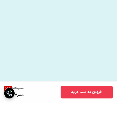
خانه رویایی خود را بخرید، یک شغل جدید عالی پیدا کنید، شادتر از خواب
بیدار شوید، به دور دنیا سفر کنید یا حتی با نوجوان خود رابطه بهتری
داشته باشید.
وقتی که کتاب بنویس تا اتفاق بیافتد اثر هنریت کلاوسر انتشارات ندای
معاصر را به پایان بردید و تمرین های آن را انجام دادید یاد می‌گیرید که
چگونه خواسته‌هایتان را بنویسید و اجازه بدهید که آنها در زمان حیات
شما محقق شوند و به وقوع بپیوندند.
730,000
69
%
افزودن به سبد خرید
223,000