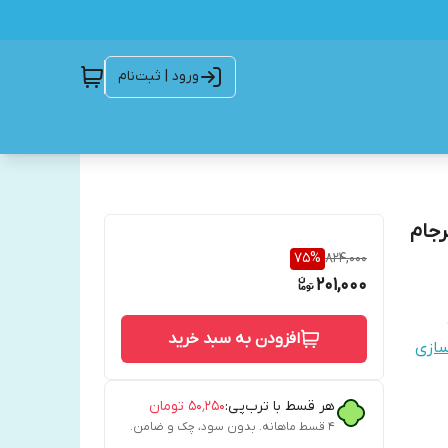
ورود | ثبت‌نام
رجام
75
%
824,000
201,000
افزودن به سبد خرید
سازی
هر قسط با ترب‌پی:
۵۰٬۲۵۰
تومان
۴ قسط ماهانه. بدون سود، چک و ضامن.