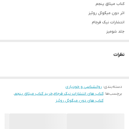
کتاب میثاق پنجم
اثر دون میگوئل روئیز
انتشارات نیک فرجام
جلد شومیز
قطع رقعی
تعداد صفحات 135
نظرات
مترجم امیر. علی فتح الهی
کاغذ بالک
دسته‌بندی
:
روانشناسی و خودیاری
برچسب‌ها :
کتاب های انتشارات نیک فرجام
،
خرید کتاب میثاق پنجم
،
کتاب های دون میگوئل روئیز