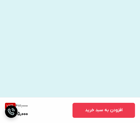
471,000
73
%
افزودن به سبد خرید
125,000