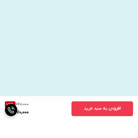
647,000
73
%
افزودن به سبد خرید
170,000