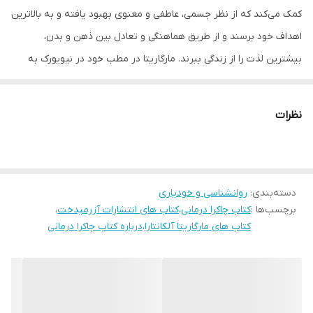
کمک می‌کند که از نظر جسمی، عاطفی و معنوی بهبود یافته و به بالاترین
اهداف خود برسند و از طریق هماهنگی و تعادل بین ذهن و بدن،
بیشترین لذت را از زندگی ببرند. مارگاریتا در مطب خود در نیویورک به
دیگران کمک می‌کند تا از طریق علم چاکراها با درون خود دوباره ارتباط
برقرار کرده و به تعادل برسند. این نویسنده علاوه بر طب سوزنی،
نظرات
درمان‌های متعددی را از طریق ادغام روش‌های مختلف برای بهبودی
مراجعین خود استفاده می‌کند. او از طریق این روش‌ها به درمان انسداد
چاکراها کمک کرده و روند بهبودی آن‌ها را سرعت می‌بخشد.
دسته‌بندی
:
روانشناسی و خودیاری
برچسب‌ها :
کتاب چاکرا درمانی
،
کتاب های انتشارات آزرمیدخت
،
کتاب های مارگاریتا آلکانتارا
،
درباره کتاب چاکرا درمانی