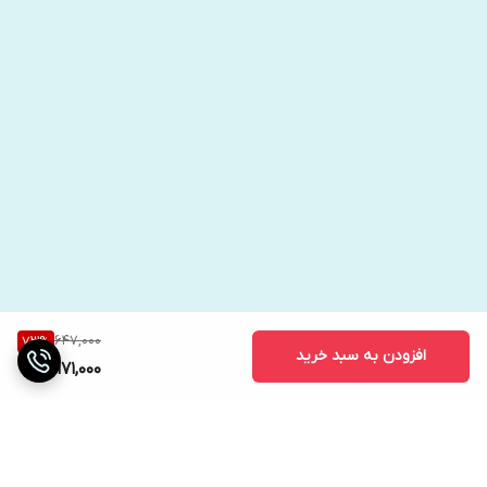
647,000
73
%
افزودن به سبد خرید
171,000