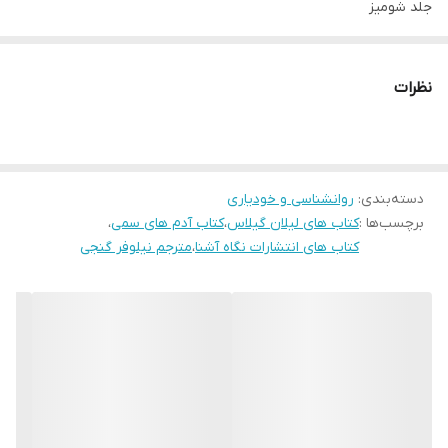
جلد شومیز
قطع رقعی
تعداد صفحات 208
نظرات
مترجم نیلوفر گنجی
درباره نویسنده
دسته‌بندی
:
روانشناسی و خودیاری
لیلیان گلاس (Lillian Glass) در 21 ژوئیه‌ی 1952 به دنیا آمد‌. او از دانشگاه‌
برچسب‌ها :
کتاب های لیلان گیلاس
،
کتاب آدم های سمی
،
بردلی مدرک کارشناسی علوم رفتاری و گفتاری گرفته‌ و تحصیلات عالی خود
کتاب های انتشارات نگاه آشنا
،
مترجم نیلوفر گنجی
را با اخذ دکتری از دانشگاه میشیگان به پایان رسانده‌ است. او
فعالیت‌های گسترده‌ای در حوزه‌های متفاوت دارد. علاوه‌ بر پرداختن به‌
تخصص خود در ارتباطات بین‌الملل و زبان بدن، به‌ سخنرانی و نویسندگی
نیز می‌پردازد. او همین‌طور مستندی را کارگردانی کرده‌ که‌ از جشنواره‌های
گوناگون جوایز اصلی را به دست آورده‌ است.