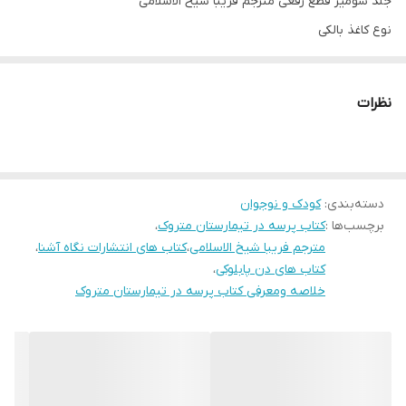
جلد شومیز قطع رقعی مترجم فریبا شیخ الاسلامی
نوع کاغذ بالکی
درباره کتاب
معمای یک جنایت وحشتناک در یک تیمارستان متروکه، در کتاب
نظرات
تیمارستان متروکه اثر دن پابلوکی انتشارات آزرمیدخت نهفته‌ است. همه
داستان های مربوط به تیمارستان گریلاک را شنیده‌اند. قرار بود اینجا
مکانی برای تحت مراقبت قرار دادن‌ و درمان کودکان و نوجوانانی که دچار
دسته‌بندی
:
کودک و نوجوان
اختلالات روانی بودند باشد. اما این وسط اتفاقی رخ داد. چندین بیمار
برچسب‌ها :
کتاب پرسه در تیمارستان متروک
،
جوان به طور رمزآلود جان خود را از دست دادند و این اتفاق باعث
مترجم فریبا شیخ الاسلامی
،
کتاب های انتشارات نگاه آشنا
،
تعطیلی تیمارستان شد. ساختمان را رها کردند تا در اعماق جنگل تاریک
کتاب های دن پابلوکی
،
خلاصه ومعرفی کتاب پرسه در تیمارستان متروک
بپوسد. «نیل کدی» که تازه به شهر آمده‌، مشتاق است تا گریلاک را از
نزدیک ببیند. بخصوص که شایعاتی درباره اینکه این ساختمان تسخیر
شده‌ و در آنجا ارواح زندگی می‌کنند،به گوشش رسیده‌ است. نیل، باتری
تازه‌ای روی چراغ قوه‌اش می‌گذارد و دوربینی برای ثبت وقایع بر می‌دارد تا