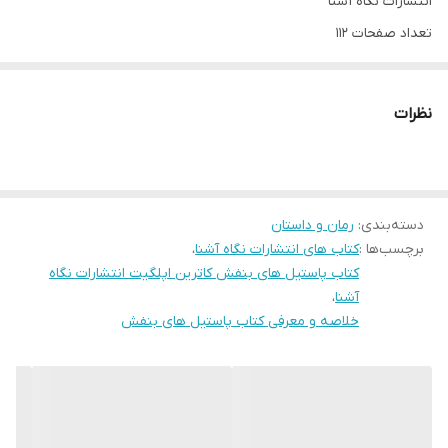
انتشارات نگاه آشنا
تعداد صفحات 112
جلد شومیز
قطع رقعی
نظرات
مترجم صالحه ترابی نوا
نوع کاغذ بالکی
درباره نویسنده
دسته‌بندی
:
رمان و داستان
کاترین اپلگیت، در ۱۹ اکتبر ۱۹۵۶ در آن‌آربور، میشیگان متولد شده‌ است. او
برچسب‌ها :
کتاب های انتشارات نگاه آشنا
،
داستان‌های علمی تخیلی، فانتزی و ماجراجویانه برای کودکان می‌نویسد.
کتاب پاستیل های بنفش کاترین اپلگیت انتشارات نگاه
آثار این نویسنده کودک و نوجوان بارها مورد تقدیر قرار گرفته‌ و تاکنون
آشنا
،
خلاصه و معرفی کتاب پاستیل های بنفش
۳۵ میلیون نسخه از کتاب‌های مجموعه Animorphs که با همراهی
همسرش نوشته، در جهان منتشر شده‌ است. کتاب هایی که از وی
تاکنون منتشر شده‌ است عبارت‌اند از: