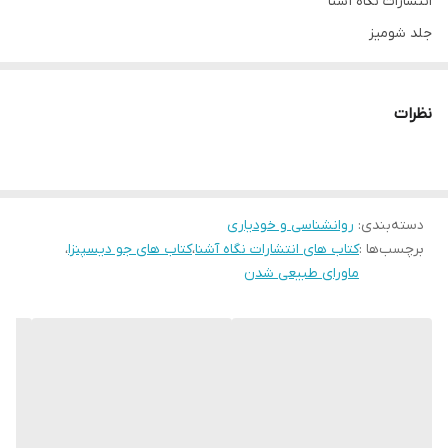
انتشارات نگاه آشنا
جلد شومیز
قطع رقعی
نظرات
درباره نویسنده
دکتر جو دیسپنزا در ۲۲ مارس سال ۱۹۶۲ میلادی (۲ فروردین ۱۳۴۱
خورشیدی) در شهر نیویورک ایالات متحده امریکا متولد شد. جو دیسپنزا
دسته‌بندی
:
روانشناسی و خودیاری
یک سخنران، محقق، نویسنده و مربی بین‌المللی است که مشتاق
برچسب‌ها :
کتاب های انتشارات نگاه آشنا
،
کتاب های جو دیسپنزا
،
یافته‌های حوزه‌های علوم اعصاب، اپی ژنتیک، و فیزیک کوانتومی است.
ماورای طبیعی شدن
وی بیوشیمی را در دانشگاه راتگرز خوانده‌ است و همچنین دارای مدرک
کارشناسی با تأکید بر علوم اعصاب است. تحصیلات‌ تکمیلی‌ او در رشته‌
های عصب شناسی، علوم اعصاب، عملکرد مغز و شیمی، زیست شناسی
سلولی، شکل گیری حافظه‌ و پیری و طول عمر بوده‌ است.