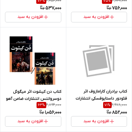
2,056,000
3,040,000
73
%
75
%
متن کامل آهو
آهو
537,000
756,000
افزودن به سبد
افزودن به سبد
کتاب برادران کارامازوف اثر
کتاب دن کیشوت اثر میگوئل
فئودور داستایوفسکی انتشارات
دوسروانتس انتشارات ضامن آهو
2,894,000
2,978,000
63
%
71
%
ضامن آهو جلد سخت دو جلدی
دو جلدی
1,056,000
852,000
افزودن به سبد
افزودن به سبد