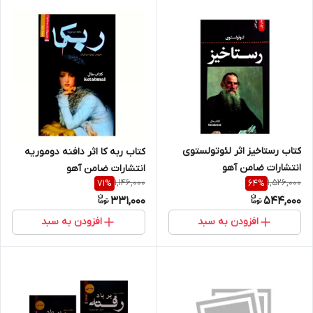
کتاب رستاخیز اثر لئوتولستوی
کتاب ربه کا اثر دافنه دوموریه
انتشارات ضامن آهو
انتشارات ضامن آهو
1,146,000
1,526,000
71
%
64
%
331,000
544,000
افزودن به سبد
افزودن به سبد