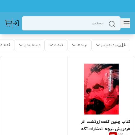
پربازدیدترین
برندها
قیمت
دسته‌بندی
فقط م
کتاب چنین گفت زرتشت اثر
فردریش نیچه انتشارات آگه