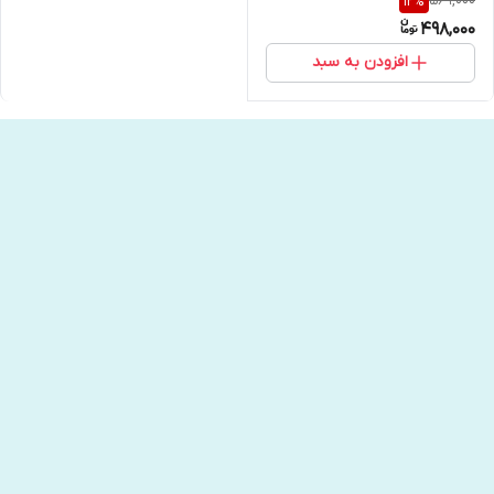
569,000
12
%
498,000
افزودن به سبد