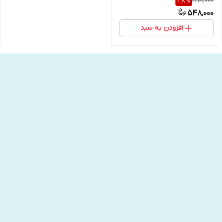
898,000
38
%
کلوسکو انتشارات ارجمند
548,000
افزودن به سبد