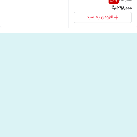
684,000
56
%
آرگو انتشارات دانژه
298,000
افزودن به سبد