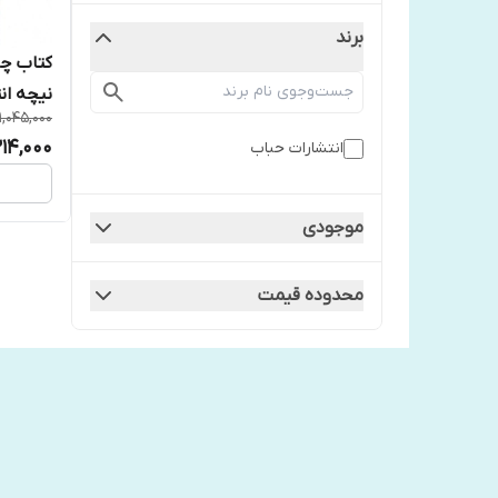
برند
کتاب چ
نیچه ان
1,045,000
14,000
انتشارات حباب
موجودی
محدوده قیمت