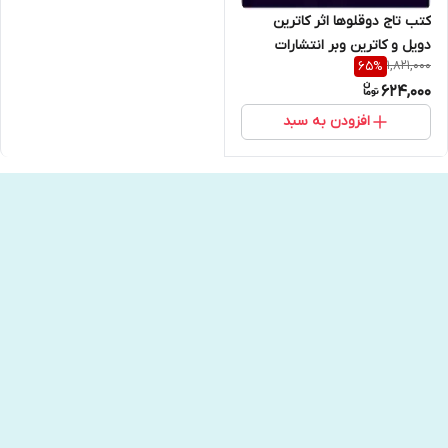
کتب تاج دوقلوها اثر کاترین
دویل و کاترین وبر انتشارات
1,821,000
65
%
آراستگان
624,000
افزودن به سبد