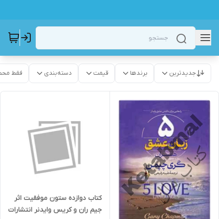
جدیدترین
برندها
قیمت
دسته‌بندی
فقط محص
کتاب دوازده ستون موفقیت اثر
جیم ران و کریس وایدنر انتشارات