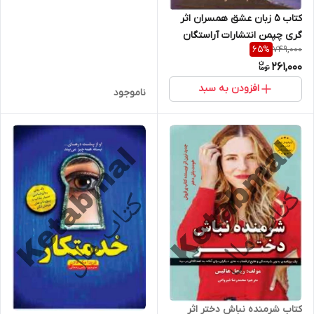
آراستگان
کتاب 5 زبان عشق همسران اثر
گری چپمن انتشارات آراستگان
749,000
65
%
261,000
افزودن به سبد
ناموجود
کتاب شرمنده نباش دختر اثر