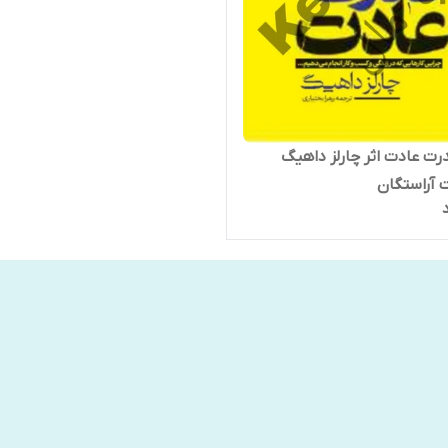
رت عادت اثر چارلز داهیگ
ت آراستگان